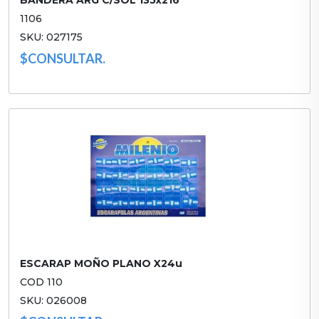
BANDERA ARG C/SOL 135x216
1106
SKU: 027175
$CONSULTAR.
ESCARAP MOÑO PLANO X24u
COD 110
SKU: 026008